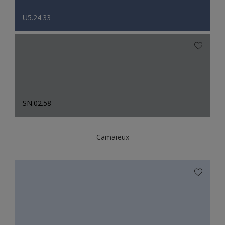
U5.24.33
SN.02.58
Camaïeux