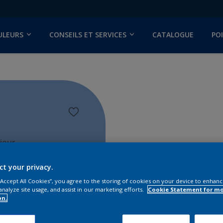
ULEURS
CONSEILS ET SERVICES
CATALOGUE
PO
ieur
ct your privacy.
 “Accept All Cookies”, you agree to the storing of cookies on your device to enhanc
analyze site usage, and assist in our marketing efforts.
Cookie Statement for m
on.