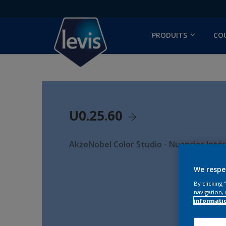
PRODUITS
CO
U0.25.60
AkzoNobel Color Studio - Nuancier Intér
We respe
By clicking
navigation, 
informati