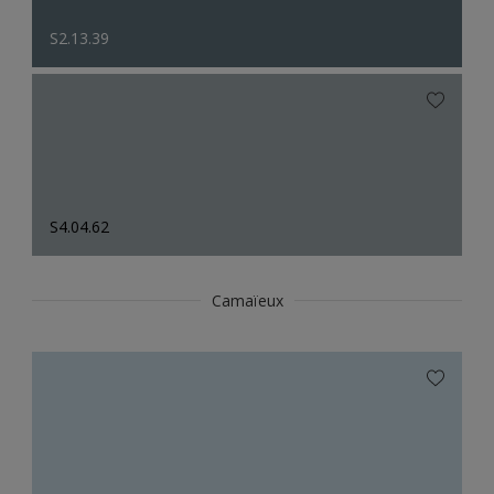
S2.13.39
S4.04.62
Camaïeux