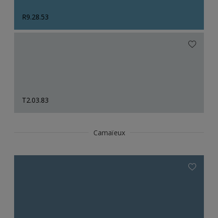
R9.28.53
T2.03.83
Camaïeux