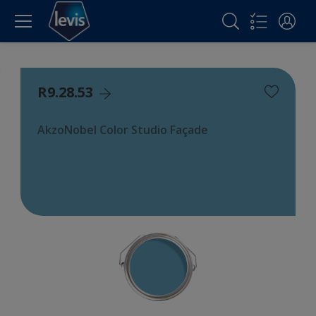
R9.28.53
AkzoNobel Color Studio Façade