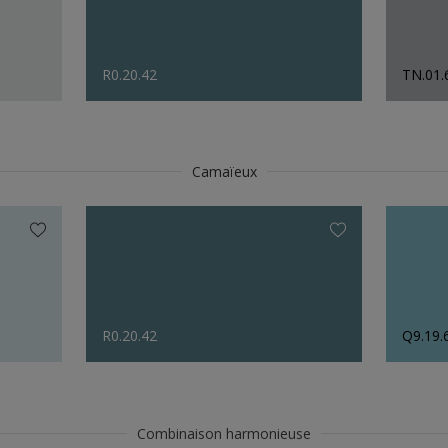
R0.20.42
TN.01.
Camaïeux
R0.20.42
Q9.19.
Combinaison harmonieuse