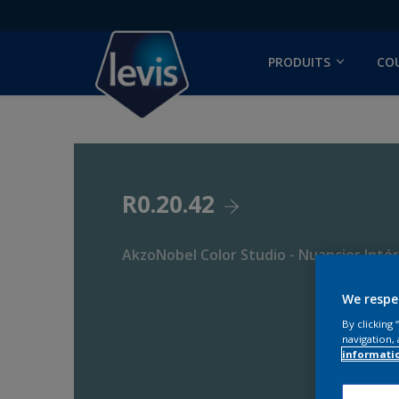
PRODUITS
CO
R0.20.42
AkzoNobel Color Studio - Nuancier Intér
We respe
By clicking
navigation, 
informati