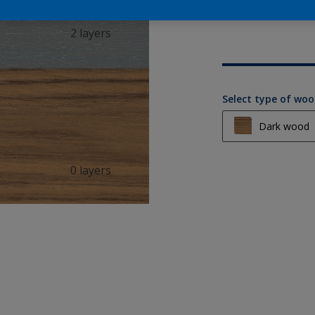
2 layers
Select type of wo
Dark wood
Light wood
0 layers
Medium wo
Dark wood