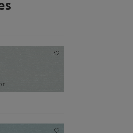
es
77T