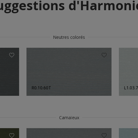
uggestions d'Harmoni
Neutres colorés
R0.10.60T
L1.03.
Camaïeux