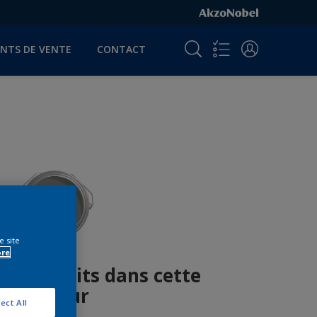
INTS DE VENTE
CONTACT
e site
ore
es produits dans cette
couleur
ect All