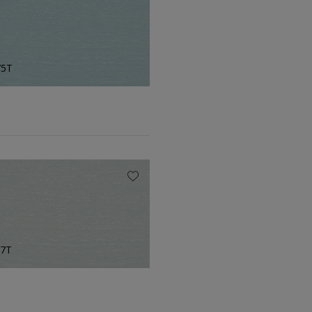
75T
77T