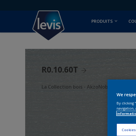
PRODUITS
CO
R0.10.60T
La Collection bois - AkzoNobel Color Stu
We respe
By clicking
navigation, 
informati
Cookies