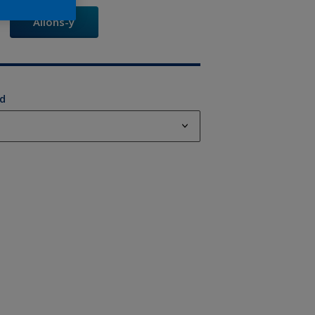
Allons-y
od
od