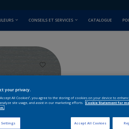
ULEURS
CONSEILS ET SERVICES
CATALOGUE
PO
dio
ct your privacy.
 “Accept All Cookies”, you agree to the storing of cookies on your device to enhanc
analyze site usage, and assist in our marketing efforts.
Cookie Statement for m
on.
Trouver d
 Settings
Accept All Cookies
Rej