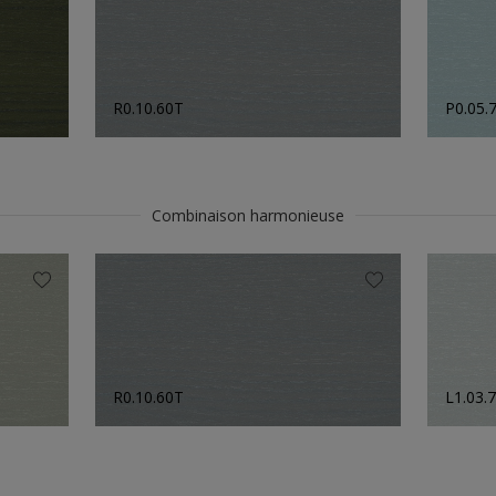
R0.10.60T
P0.05.
Combinaison harmonieuse
R0.10.60T
L1.03.