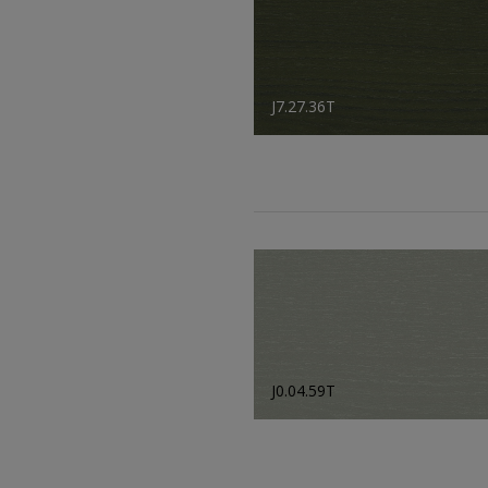
J7.27.36T
J0.04.59T