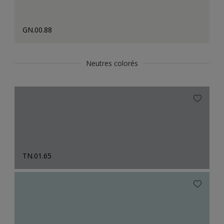
GN.00.88
Neutres colorés
TN.01.65