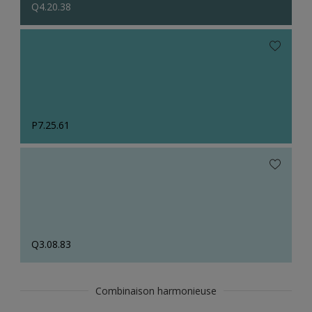
Q4.20.38
P7.25.61
Q3.08.83
Combinaison harmonieuse