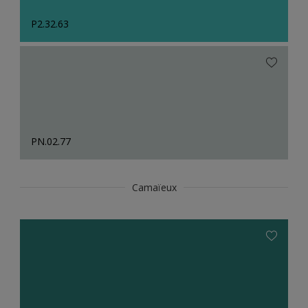
P2.32.63
PN.02.77
Camaïeux