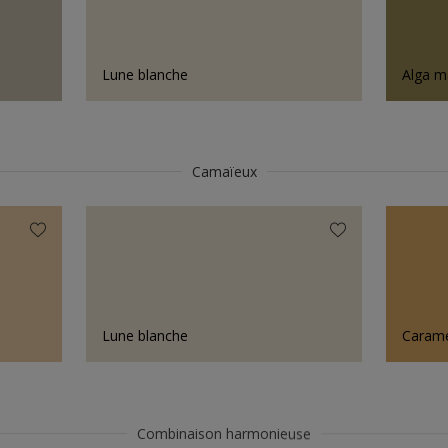
Lune blanche
Alga m
Camaïeux
Lune blanche
Carame
Combinaison harmonieuse