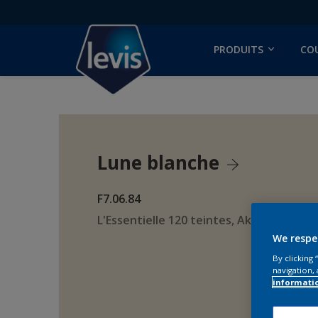
PRODUITS
CO
Lune blanche
F7.06.84
L'Essentielle 120 teintes, AkzoNobel Co
We respe
By clicking
navigation, 
informati