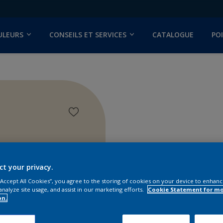
ULEURS
CONSEILS ET SERVICES
CATALOGUE
PO
lor Studio
ct your privacy.
 “Accept All Cookies”, you agree to the storing of cookies on your device to enhanc
analyze site usage, and assist in our marketing efforts.
Cookie Statement for m
on.