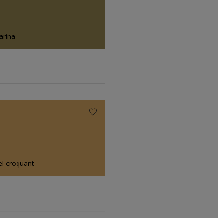
arina
l croquant