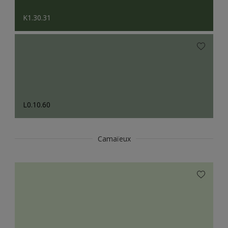
K1.30.31
L0.10.60
Camaïeux