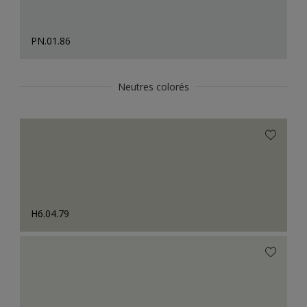
PN.01.86
Neutres colorés
H6.04.79