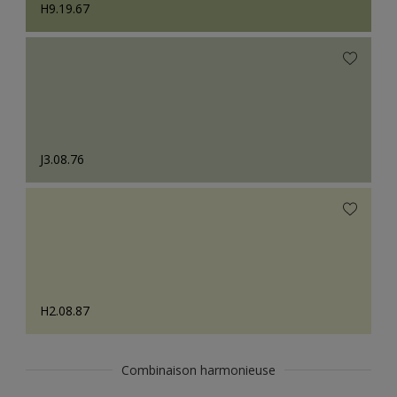
H9.19.67
J3.08.76
H2.08.87
Combinaison harmonieuse