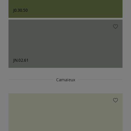
J0.30.50
JN.02.61
Camaïeux