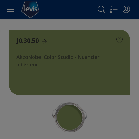
J0.30.50
AkzoNobel Color Studio - Nuancier
Intérieur