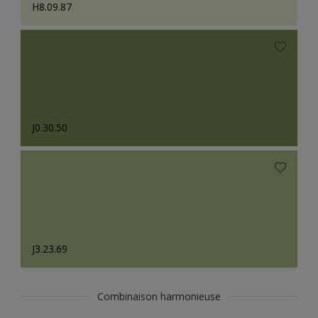
H8.09.87
J0.30.50
J3.23.69
Combinaison harmonieuse