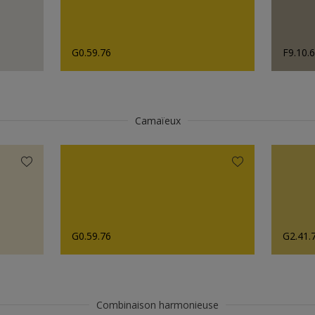
G0.59.76
F9.10.
Camaïeux
G0.59.76
G2.41.
Combinaison harmonieuse