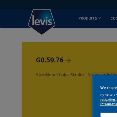
PRODUITS
CO
G0.59.76
AkzoNobel Color Studio - Nuancier Intér
We respe
By clicking
navigation, 
informati