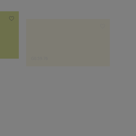
G0.59.76
F8.50.
Le choix des créateurs