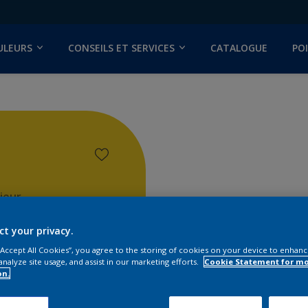
ULEURS
CONSEILS ET SERVICES
CATALOGUE
PO
ieur
ct your privacy.
 “Accept All Cookies”, you agree to the storing of cookies on your device to enhanc
analyze site usage, and assist in our marketing efforts.
Cookie Statement for m
on.