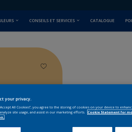
ULEURS
CONSEILS ET SERVICES
CATALOGUE
PO
ct your privacy.
 “Accept All Cookies”, you agree to the storing of cookies on your device to enhanc
analyze site usage, and assist in our marketing efforts.
Cookie Statement for m
on.