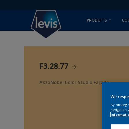
PRODUITS
CO
F3.28.77
AkzoNobel Color Studio Façade
We respe
By clicking
navigation, 
informati