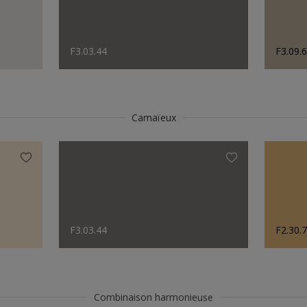
F3.03.44
F3.09.
Camaïeux
F3.03.44
F2.30.
Combinaison harmonieuse