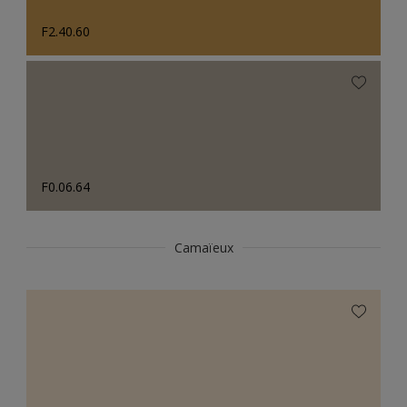
F2.40.60
F0.06.64
Camaïeux