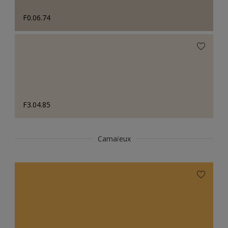
F0.06.74
F3.04.85
Camaïeux