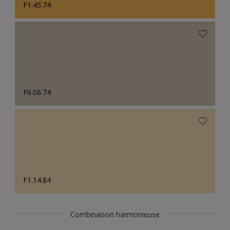
F1.45.74
F0.06.74
F1.14.84
Combinaison harmonieuse