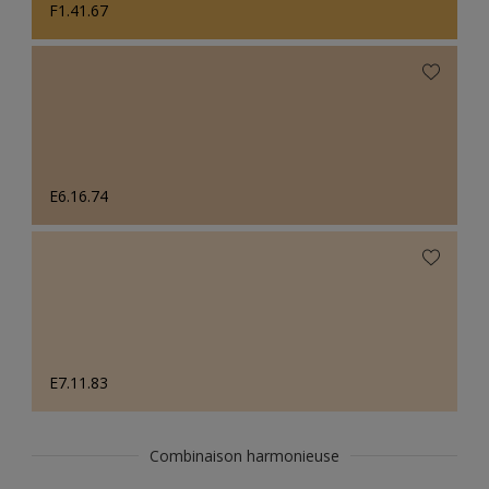
F1.41.67
E6.16.74
E7.11.83
Combinaison harmonieuse