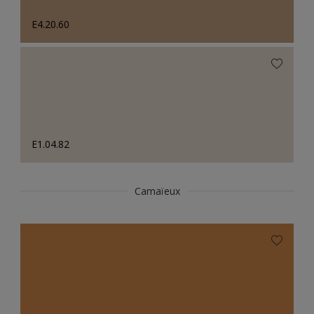
E4.20.60
E1.04.82
Camaïeux