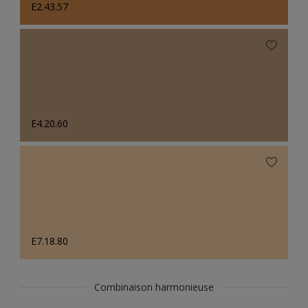
E2.43.57
E4.20.60
E7.18.80
Combinaison harmonieuse