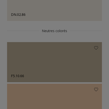
DN.02.86
Neutres colorés
F5.10.66