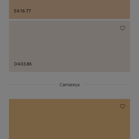
E4.16.77
D4.03.86
Camaïeux