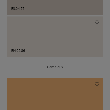
E3.04.77
EN.02.86
Camaïeux