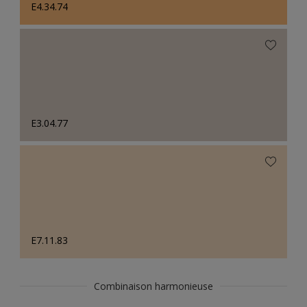
E4.34.74
E3.04.77
E7.11.83
Combinaison harmonieuse