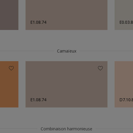
E1.08.74
E0.03.
Camaïeux
E1.08.74
D7.10.
Combinaison harmonieuse