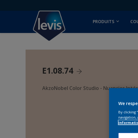
PRODUITS
CO
E1.08.74
AkzoNobel Color Studio - Nuancier Intér
We respe
By clicking
navigation, 
informati