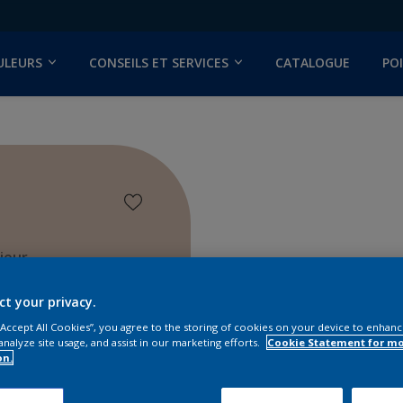
ULEURS
CONSEILS ET SERVICES
CATALOGUE
PO
ieur
ct your privacy.
 “Accept All Cookies”, you agree to the storing of cookies on your device to enhanc
analyze site usage, and assist in our marketing efforts.
Cookie Statement for m
on.