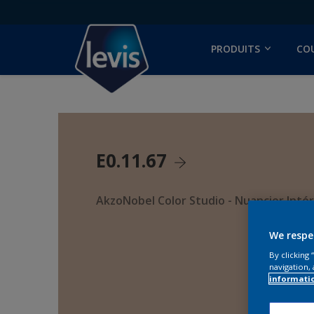
PRODUITS
CO
E0.11.67
AkzoNobel Color Studio - Nuancier Intér
We respe
By clicking
navigation, 
informati