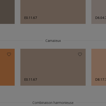
E0.11.67
D6.04.
Camaïeux
E0.11.67
D8.17.
Combinaison harmonieuse