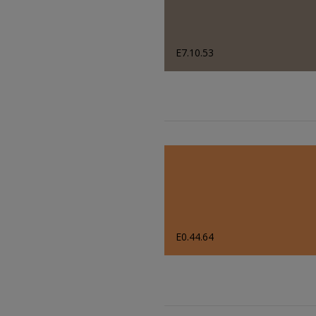
E7.10.53
E0.44.64