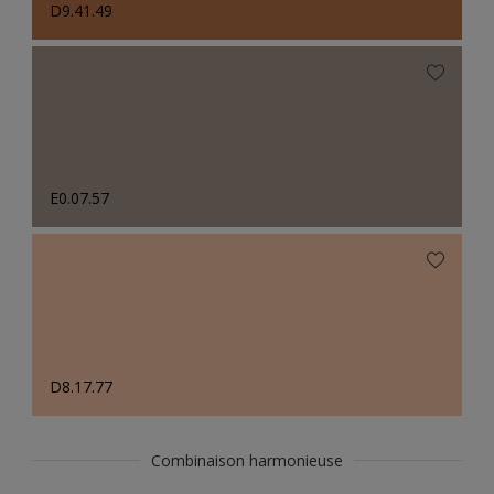
D9.41.49
E0.07.57
D8.17.77
Combinaison harmonieuse