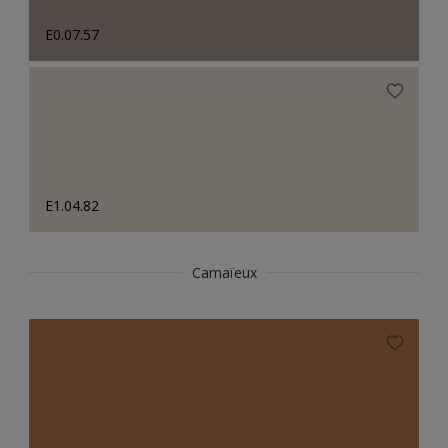
E0.07.57
E1.04.82
Camaïeux