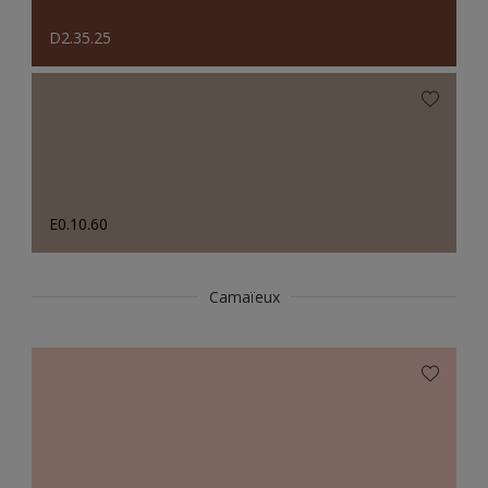
D2.35.25
E0.10.60
Camaïeux