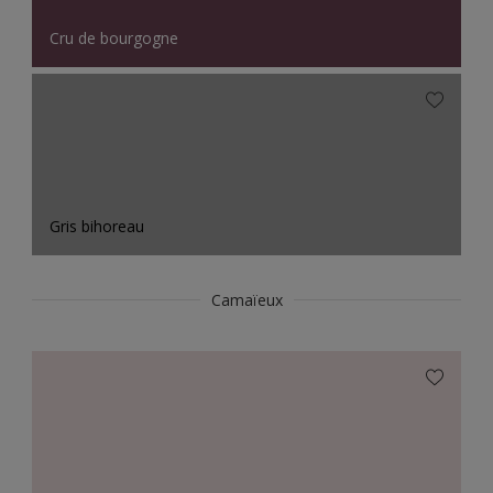
Cru de bourgogne
Gris bihoreau
Camaïeux