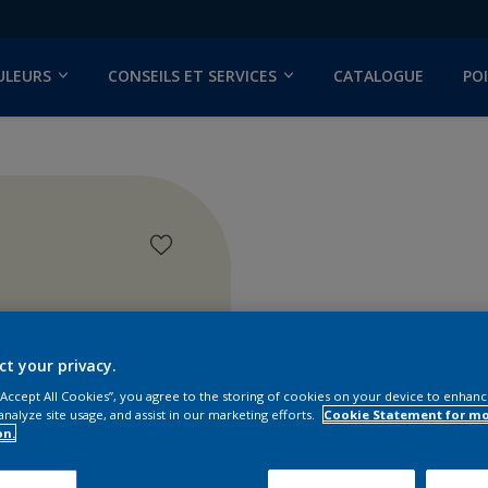
ULEURS
CONSEILS ET SERVICES
CATALOGUE
PO
lor Studio
ct your privacy.
 “Accept All Cookies”, you agree to the storing of cookies on your device to enhanc
analyze site usage, and assist in our marketing efforts.
Cookie Statement for m
on.