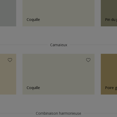
Coquille
Pin du 
Camaïeux
Coquille
Poire 
Combinaison harmonieuse