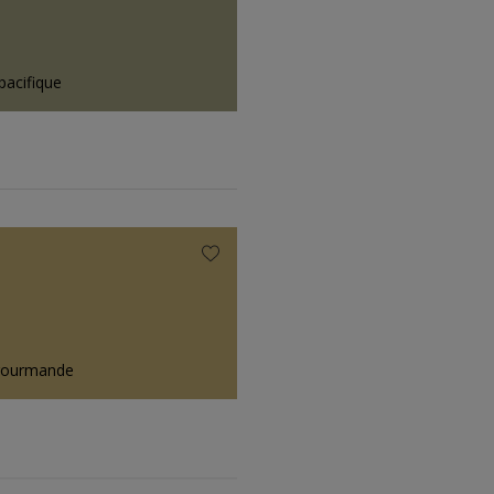
pacifique
gourmande