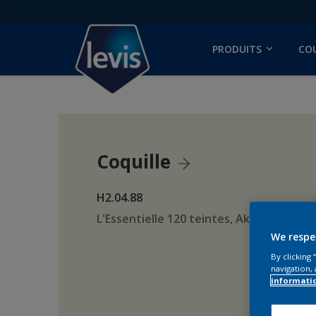
PRODUITS
CO
Coquille
H2.04.88
L'Essentielle 120 teintes, AkzoNobel Co
We respe
By clicking
navigation, 
informati