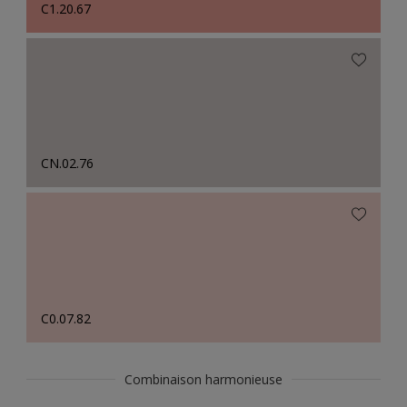
C1.20.67
CN.02.76
C0.07.82
Combinaison harmonieuse