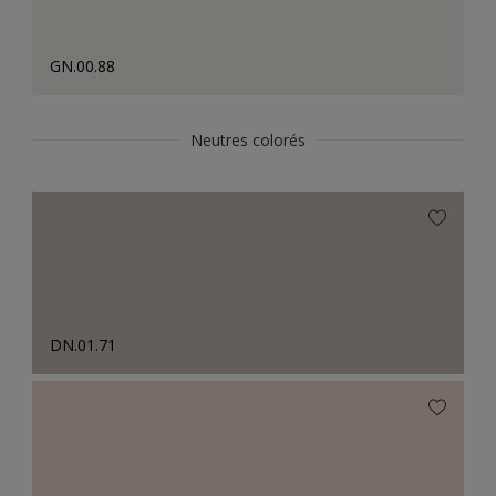
GN.00.88
Neutres colorés
DN.01.71