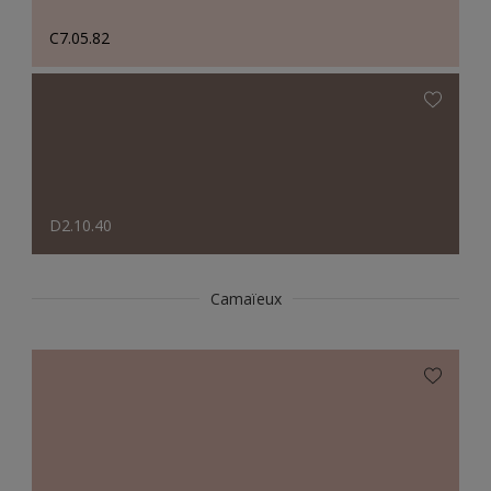
C7.05.82
D2.10.40
Camaïeux