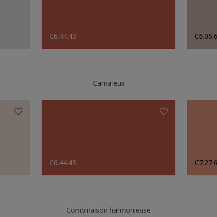
C6.44.43
C6.06.
Camaïeux
C6.44.43
C7.27.
Combinaison harmonieuse