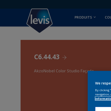
PRODUITS
CO
C6.44.43
AkzoNobel Color Studio Façade
We respe
By clicking
navigation, 
informati