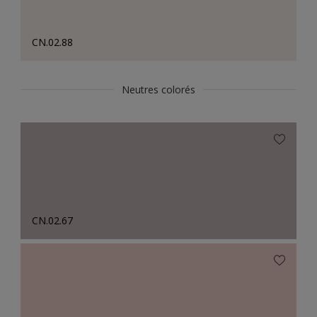
CN.02.88
Neutres colorés
CN.02.67