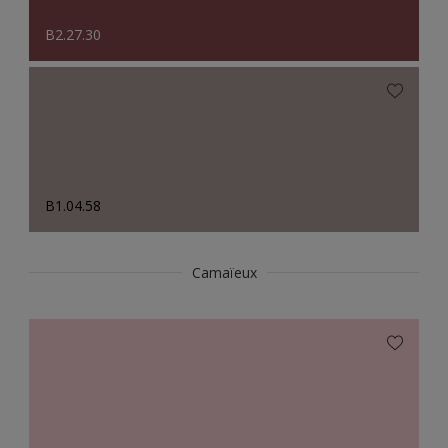
B2.27.30
B1.04.58
Camaïeux