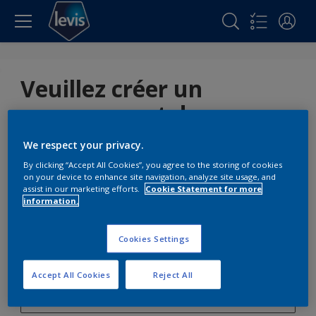
Veuillez créer un
nouveau mot de passe
pour votre compte
We respect your privacy.
By clicking “Accept All Cookies”, you agree to the storing of cookies
on your device to enhance site navigation, analyze site usage, and
assist in our marketing efforts.
Cookie Statement for more
information.
Mot de passe
*
Cookies Settings
Confirmer le mot de passe
*
Accept All Cookies
Reject All