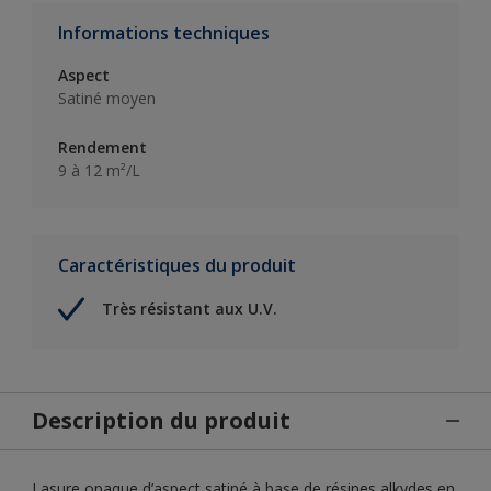
Informations techniques
Aspect
Satiné moyen
Rendement
9 à 12 m²/L
Caractéristiques du produit
Très résistant aux U.V.
Description du produit
Lasure opaque d’aspect satiné à base de résines alkydes en