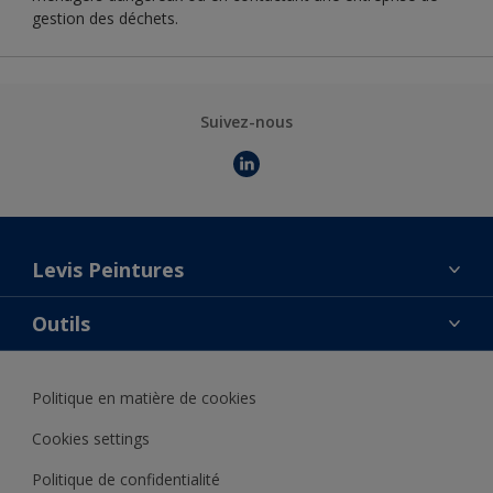
gestion des déchets.
Suivez-nous
Levis Peintures
La marque
Outils
Contact
AkzoNobel Color Studio
Trouver un point de vente
Politique en matière de cookies
Notre catalogue
Trouver un produit
Cookies settings
Politique de confidentialité