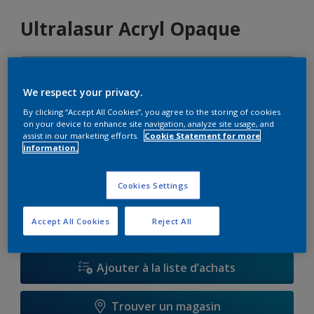
Ultralasur Acryl Opaque
K5.12.77
Changer de couleur
We respect your privacy.
By clicking “Accept All Cookies”, you agree to the storing of cookies
on your device to enhance site navigation, analyze site usage, and
Format
assist in our marketing efforts.
Cookie Statement for more
information.
1 L
2,5 L
10 L
Cookies Settings
Quantité
Accept All Cookies
Reject All
Ajouter à la liste d’achats
Trouver un magasin