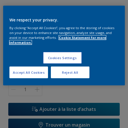
Saptolite
We respect your privacy.
By clicking “Accept All Cookies”, you agree to the storing of cookies
K5.12.77
on your device to enhance site navigation, analyze site usage, and
Changer de couleur
assist in our marketing efforts.
Cookie Statement for more
information.
Format
Cookies Settings
5 L
15 L
Accept All Cookies
Reject All
Quantité
Ajouter à la liste d’achats
Trouver un magasin