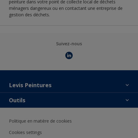
peinture dans votre point de collecte local de déchets
ménagers dangereux ou en contactant une entreprise de
gestion des déchets.
Suivez-nous
Levis Peintures
La marque
Outils
Contact
AkzoNobel Color Studio
Trouver un point de vente
Politique en matière de cookies
Notre catalogue
Trouver un produit
Cookies settings