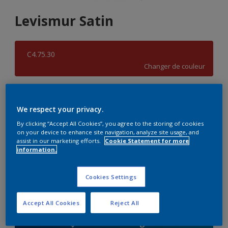
Levismur Satin
C4.75.30
Changer de couleur
Format
We respect your privacy.
1 L
5 L
By clicking “Accept All Cookies”, you agree to the storing of cookies
on your device to enhance site navigation, analyze site usage, and
Quantité
assist in our marketing efforts.
Cookie Statement for more
information.
Cookies Settings
Ajouter à la liste d’achats
Accept All Cookies
Reject All
Trouver un magasin