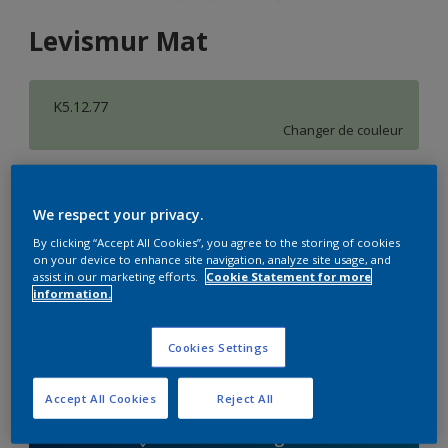
Levismur Mat
K5.12.77
Changer de couleur
Format
We respect your privacy.
1 L
5 L
15 L
By clicking “Accept All Cookies”, you agree to the storing of cookies
on your device to enhance site navigation, analyze site usage, and
Quantité
assist in our marketing efforts.
Cookie Statement for more
information.
Cookies Settings
Ajouter à la liste d’achats
Accept All Cookies
Reject All
Trouver un magasin