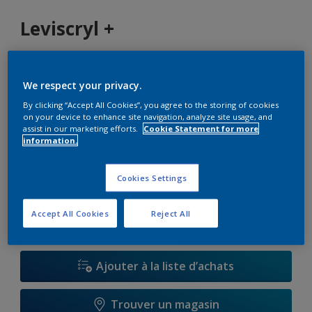
Leviscryl +
K5.12.77
We respect your privacy.
Changer de couleur
By clicking “Accept All Cookies”, you agree to the storing of cookies
on your device to enhance site navigation, analyze site usage, and
Format
assist in our marketing efforts.
Cookie Statement for more
information.
1 L
5 L
15 L
Cookies Settings
Quantité
Accept All Cookies
Reject All
Ajouter à la liste d’achats
Trouver un magasin