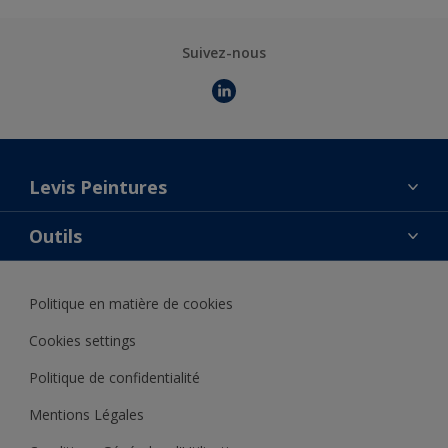
Suivez-nous
Levis Peintures
La marque
Outils
Contact
AkzoNobel Color Studio
Trouver un point de vente
Politique en matière de cookies
Notre catalogue
Trouver un produit
Cookies settings
Politique de confidentialité
Mentions Légales