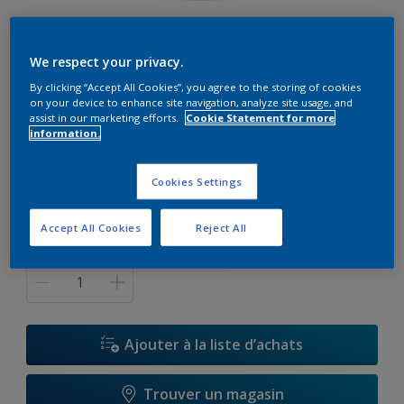
Leviscryl RS 600
We respect your privacy.
By clicking “Accept All Cookies”, you agree to the storing of cookies
E4.08.82
on your device to enhance site navigation, analyze site usage, and
Changer de couleur
assist in our marketing efforts.
Cookie Statement for more
information.
Format
Cookies Settings
15 L
Accept All Cookies
Reject All
Quantité
Ajouter à la liste d’achats
Trouver un magasin