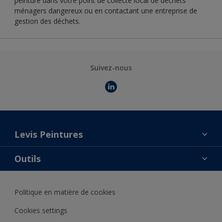
peinture dans votre point de collecte local de déchets
ménagers dangereux ou en contactant une entreprise de
gestion des déchets.
Suivez-nous
Levis Peintures
La marque
Outils
Contact
AkzoNobel Color Studio
Trouver un point de vente
Politique en matière de cookies
Notre catalogue
Trouver un produit
Cookies settings