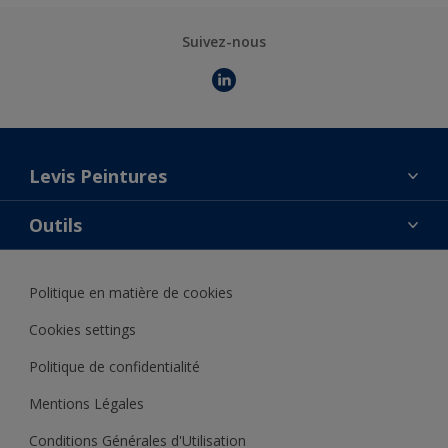
Suivez-nous
Levis Peintures
La marque
Outils
Contact
AkzoNobel Color Studio
Trouver un point de vente
Politique en matière de cookies
Notre catalogue
Trouver un produit
Cookies settings
Politique de confidentialité
Mentions Légales
Conditions Générales d'Utilisation