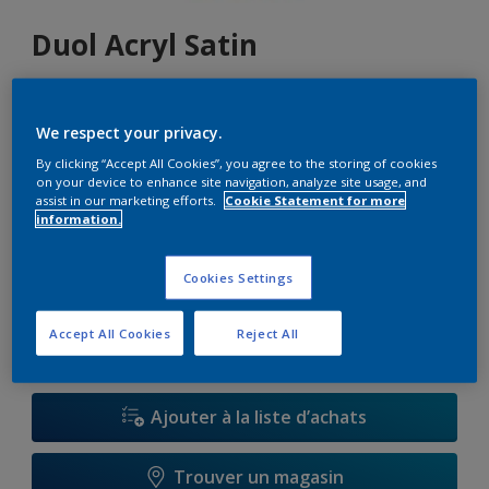
Duol Acryl Satin
K5.12.77
We respect your privacy.
Changer de couleur
By clicking “Accept All Cookies”, you agree to the storing of cookies
on your device to enhance site navigation, analyze site usage, and
Format
assist in our marketing efforts.
Cookie Statement for more
information.
1 L
2,5 L
Cookies Settings
Quantité
Accept All Cookies
Reject All
Ajouter à la liste d’achats
Trouver un magasin