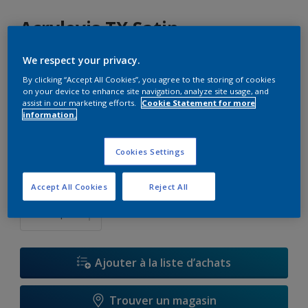
Acrylevis TX Satin
We respect your privacy.
K5.12.77
By clicking “Accept All Cookies”, you agree to the storing of cookies
Changer de couleur
on your device to enhance site navigation, analyze site usage, and
assist in our marketing efforts.
Cookie Statement for more
information.
Format
1 L
2,5 L
10 L
Cookies Settings
Accept All Cookies
Reject All
Quantité
Ajouter à la liste d’achats
Trouver un magasin