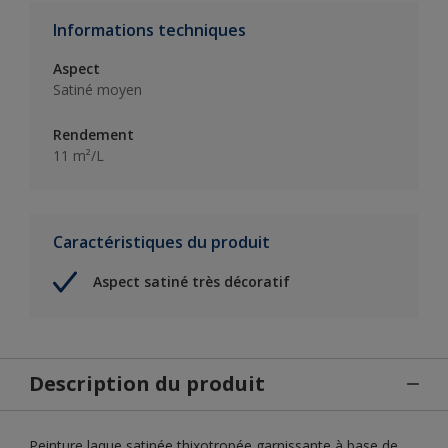
Informations techniques
Aspect
Satiné moyen
Rendement
11 m²/L
Caractéristiques du produit
Aspect satiné très décoratif
Description du produit
Peinture laque satinée thixotropée garnissante à base de