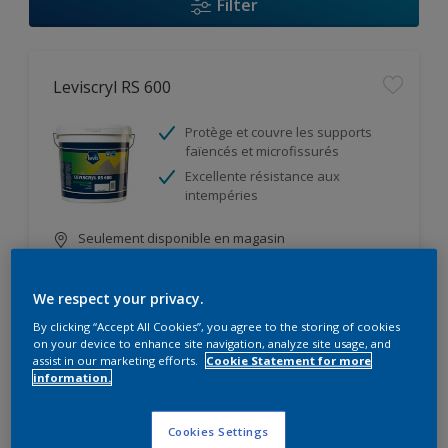
Filter
Leviscryl RS 600
Protège et couvre les supports
faïencés et microfissurés
Excellente résistance aux
intempéries
Seulement disponible en magasin
We respect your privacy.
Comparer
By clicking “Accept All Cookies”, you agree to the storing of cookies
on your device to enhance site navigation, analyze site usage, and
assist in our marketing efforts.
Cookie Statement for more
information.
Saptofix
Cookies Settings
Renforce l’opacité de la finition