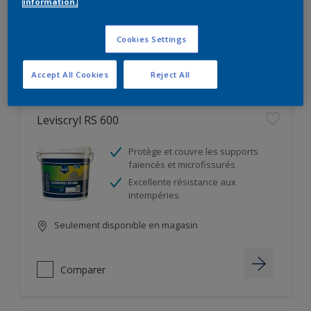
information.
Seulement disponible en magasin
Cookies Settings
Comparer
Accept All Cookies
Reject All
Leviscryl RS 600
Protège et couvre les supports
faïencés et microfissurés
Excellente résistance aux
intempéries
Seulement disponible en magasin
Comparer