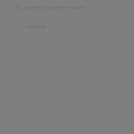
Comparer
Ambiance Lak Mat
Résistant à la rayure et à
l’abrasion
Beau tendu
Seulement disponible en magasin
Comparer
Ambiance Lak Satin