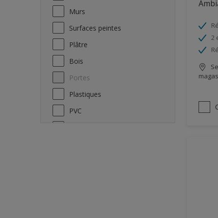
Ambi
Murs
Ré
Surfaces peintes
2 
Plâtre
Ré
Bois
Se
magas
Portes
Plastiques
PVC
Métaux
Faïence
Métaux non-ferreux
Métaux ferreux
Acier galvanisé
Métaux ferreux et non