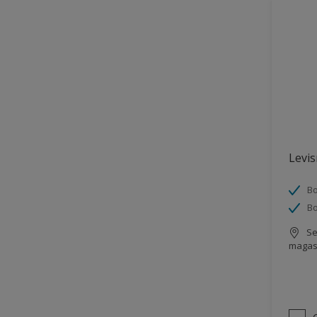
Levi
Bo
Bo
Se
magas