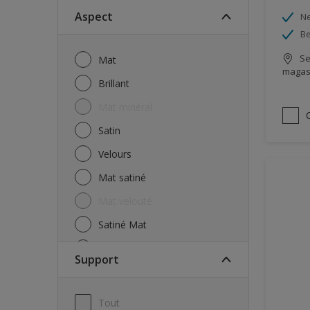
Aspect
Ne
Be
Se
Mat
magas
Brillant
Mat minéral
Satin
Velours
Mat satiné
Mat velouté
Satiné Mat
Satiné moyen
Support
Semi-brillant
Tout