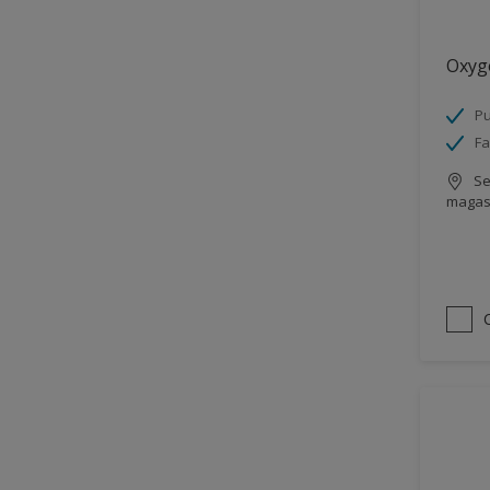
ferreux
Façades
Oxyg
Ciment
Briques
Pu
Fa
Béton
Se
Bardages
magas
Radiateurs
Sols
Ancienne peinture
Aluminium
Zinc