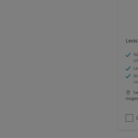
Levi
Ré
(c
Le
Bo
co
Se
magas