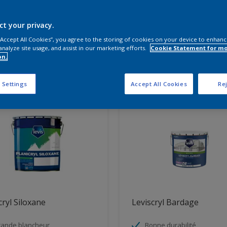
vez les produits pour votre p
ct your privacy.
 “Accept All Cookies”, you agree to the storing of cookies on your device to enhanc
analyze site usage, and assist in our marketing efforts.
Cookie Statement for m
on.
ts trouvés
 Settings
Accept All Cookies
Rej
cryl Siloxane
Leviscryl Bardage
ande blancheur
Bonne durabilité