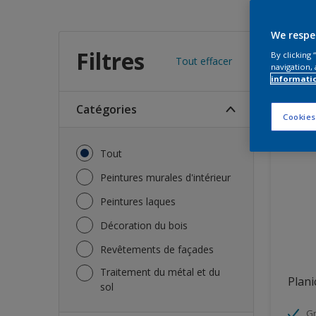
Trou
We respe
Filtres
By clicking
Tout effacer
navigation, 
informati
41
Produi
Catégories
Cookies
Tout
Peintures murales d'intérieur
Peintures laques
Décoration du bois
Revêtements de façades
Traitement du métal et du
Plani
sol
Gr