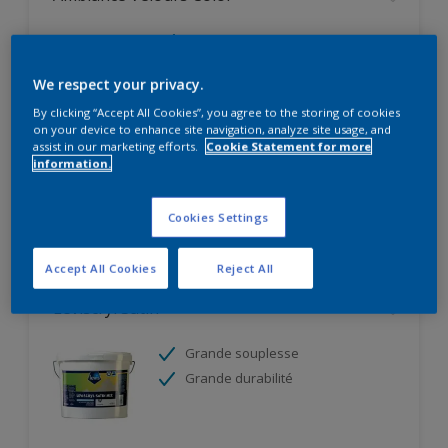
Résultat très esthétique
2 en 1 : impression et finition
We respect your privacy.
Résistant au lustrage
By clicking “Accept All Cookies”, you agree to the storing of cookies
on your device to enhance site navigation, analyze site usage, and
Seulement disponible en magasin
assist in our marketing efforts.
Cookie Statement for more
information.
Comparer
Cookies Settings
Accept All Cookies
Reject All
Leviscryl Satin
Grande souplesse
Grande durabilité