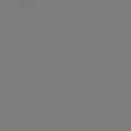
Comparer
Cryloxane 10C
Aspect mat minéral
Effet perlant
Très perméable à la vapeur d’eau
Seulement disponible en magasin
Comparer
Duol Satin