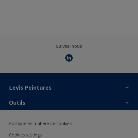
Suivez-nous
Levis Peintures
La marque
Outils
Contact
AkzoNobel Color Studio
Trouver un point de vente
Politique en matière de cookies
Notre catalogue
Trouver un produit
Cookies settings