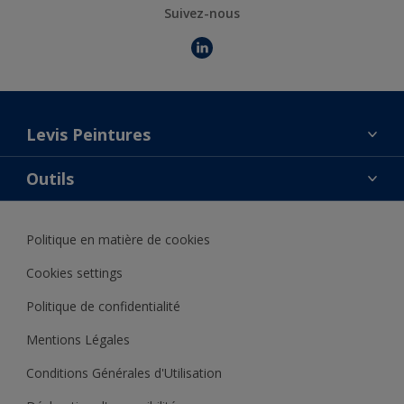
Suivez-nous
Levis Peintures
La marque
Outils
Contact
AkzoNobel Color Studio
Trouver un point de vente
Politique en matière de cookies
Notre catalogue
Trouver un produit
Cookies settings
Politique de confidentialité
Mentions Légales
Conditions Générales d'Utilisation