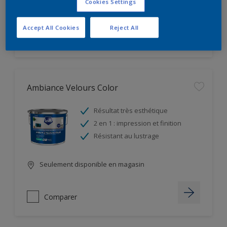
Cookies Settings
Seulement disponible en magasin
Accept All Cookies
Reject All
Comparer
Ambiance Velours Color
Résultat très esthétique
2 en 1 : impression et finition
Résistant au lustrage
Seulement disponible en magasin
Comparer