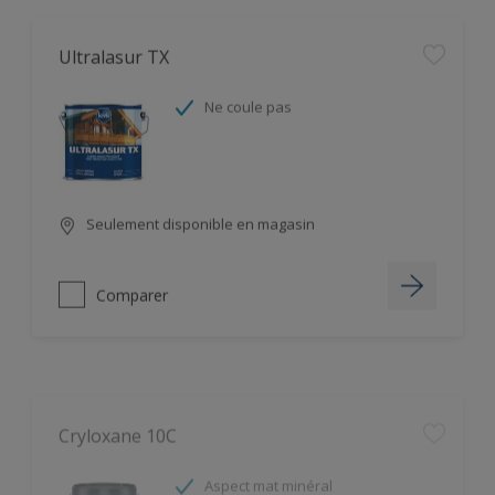
Ultralasur TX
Ne coule pas
Seulement disponible en magasin
Comparer
Cryloxane 10C
Aspect mat minéral
Effet perlant