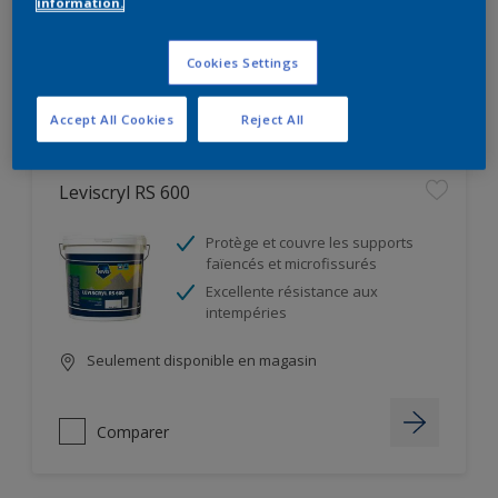
information.
Seulement disponible en magasin
Cookies Settings
Comparer
Accept All Cookies
Reject All
Leviscryl RS 600
Protège et couvre les supports
faïencés et microfissurés
Excellente résistance aux
intempéries
Seulement disponible en magasin
Comparer